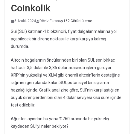
Coinkolik
5 Aralık 2024
Döviz Ekranı
162 Görüntüleme
Sui (SUI) katman-1 blokzinciri, fiyat dalgalanmalarına yol
açabilecek bir direnç noktası ile karşı karşıya kalmış
durumda.
Altcoin boğalarının öncülerinden biri olan SUI, son birkaç
haftadır 3,5 dolar ile 3,85 dolar arasında işlem görüyor.
XRP’nin yükselişi ve XLM gibi önemli altcoin’lerin desteğine
rağmen geri planda kalan SUI, potansiyel bir sıçrama
hazırlığı içinde. Grafik analizine göre, SUI’nin karşılaştığı en
büyük dirençlerden biri olan 4 dolar seviyesi kısa süre içinde
test edilebilir.
Ağustos ayından bu yana %760 oranında bir yükseliş
kaydeden SUI’yi neler bekliyor?