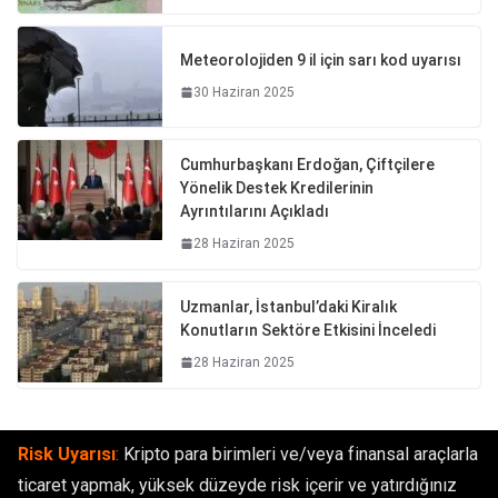
Meteorolojiden 9 il için sarı kod uyarısı
30 Haziran 2025
Cumhurbaşkanı Erdoğan, Çiftçilere
Yönelik Destek Kredilerinin
Ayrıntılarını Açıkladı
28 Haziran 2025
Uzmanlar, İstanbul’daki Kiralık
Konutların Sektöre Etkisini İnceledi
28 Haziran 2025
Risk Uyarısı
:
Kripto para birimleri ve/veya finansal araçlarla
ticaret yapmak, yüksek düzeyde risk içerir ve yatırdığınız