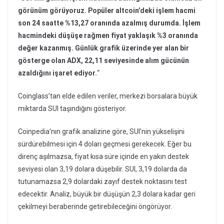
görünüm görüyoruz. Popüler altcoin’deki işlem hacmi
son 24 saatte %13,27 oranında azalmış durumda. İşlem
hacmindeki düşüşe rağmen fiyat yaklaşık %3 oranında
değer kazanmış. Günlük grafik üzerinde yer alan bir
gösterge olan ADX, 22,11 seviyesinde alım gücünün
azaldığını işaret ediyor.
“
Coinglass’tan elde edilen veriler, merkezi borsalara büyük
miktarda SUI taşındığını gösteriyor.
Coinpedia’nın grafik analizine göre, SUI’nin yükselişini
sürdürebilmesi için 4 doları geçmesi gerekecek. Eğer bu
direnç aşılmazsa, fiyat kısa süre içinde en yakın destek
seviyesi olan 3,19 dolara düşebilir. SUI, 3,19 dolarda da
tutunamazsa 2,9 dolardaki zayıf destek noktasını test
edecektir. Analiz, büyük bir düşüşün 2,3 dolara kadar geri
çekilmeyi beraberinde getirebileceğini öngörüyor.