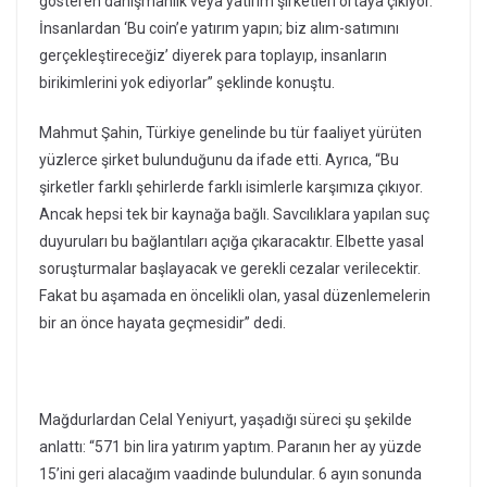
gösteren danışmanlık veya yatırım şirketleri ortaya çıkıyor.
İnsanlardan ‘Bu coin’e yatırım yapın; biz alım-satımını
gerçekleştireceğiz’ diyerek para toplayıp, insanların
birikimlerini yok ediyorlar” şeklinde konuştu.
Mahmut Şahin, Türkiye genelinde bu tür faaliyet yürüten
yüzlerce şirket bulunduğunu da ifade etti. Ayrıca, “Bu
şirketler farklı şehirlerde farklı isimlerle karşımıza çıkıyor.
Ancak hepsi tek bir kaynağa bağlı. Savcılıklara yapılan suç
duyuruları bu bağlantıları açığa çıkaracaktır. Elbette yasal
soruşturmalar başlayacak ve gerekli cezalar verilecektir.
Fakat bu aşamada en öncelikli olan, yasal düzenlemelerin
bir an önce hayata geçmesidir” dedi.
Mağdurlardan Celal Yeniyurt, yaşadığı süreci şu şekilde
anlattı: “571 bin lira yatırım yaptım. Paranın her ay yüzde
15’ini geri alacağım vaadinde bulundular. 6 ayın sonunda