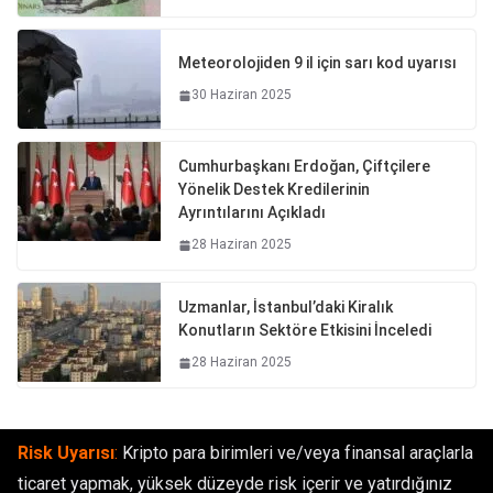
Meteorolojiden 9 il için sarı kod uyarısı
30 Haziran 2025
Cumhurbaşkanı Erdoğan, Çiftçilere
Yönelik Destek Kredilerinin
Ayrıntılarını Açıkladı
28 Haziran 2025
Uzmanlar, İstanbul’daki Kiralık
Konutların Sektöre Etkisini İnceledi
28 Haziran 2025
Risk Uyarısı
:
Kripto para birimleri ve/veya finansal araçlarla
ticaret yapmak, yüksek düzeyde risk içerir ve yatırdığınız