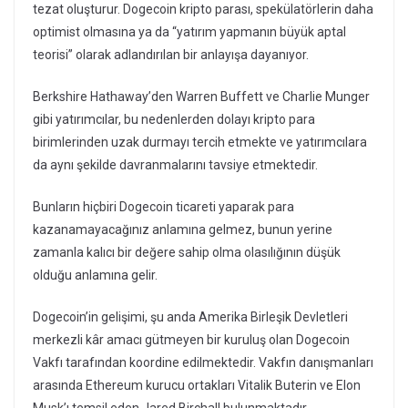
tezat oluşturur. Dogecoin kripto parası, spekülatörlerin daha
optimist olmasına ya da “yatırım yapmanın büyük aptal
teorisi” olarak adlandırılan bir anlayışa dayanıyor.
Berkshire Hathaway’den Warren Buffett ve Charlie Munger
gibi yatırımcılar, bu nedenlerden dolayı kripto para
birimlerinden uzak durmayı tercih etmekte ve yatırımcılara
da aynı şekilde davranmalarını tavsiye etmektedir.
Bunların hiçbiri Dogecoin ticareti yaparak para
kazanamayacağınız anlamına gelmez, bunun yerine
zamanla kalıcı bir değere sahip olma olasılığının düşük
olduğu anlamına gelir.
Dogecoin’in gelişimi, şu anda Amerika Birleşik Devletleri
merkezli kâr amacı gütmeyen bir kuruluş olan Dogecoin
Vakfı tarafından koordine edilmektedir. Vakfın danışmanları
arasında Ethereum kurucu ortakları Vitalik Buterin ve Elon
Musk’ı temsil eden Jared Birchall bulunmaktadır.