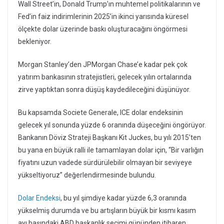
Wall Street’in, Donald Trump’ın muhtemel politikalarının ve
Fed’in faiz indirimlerinin 2025’in ikinci yarısında küresel
ölçekte dolar üzerinde baskı oluşturacağını öngörmesi
bekleniyor.
Morgan Stanley’den JPMorgan Chase’e kadar pek çok
yatırım bankasının stratejistleri, gelecek yılın ortalarında
zirve yaptıktan sonra düşüş kaydedileceğini düşünüyor.
Bu kapsamda Societe Generale, ICE dolar endeksinin
gelecek yıl sonunda yüzde 6 oranında düşeceğini öngörüyor.
Bankanın Döviz Strateji Başkanı Kit Juckes, bu yılı 2015’ten
bu yana en büyük ralli ile tamamlayan dolar için, “Bir varlığın
fiyatını uzun vadede sürdürülebilir olmayan bir seviyeye
yükseltiyoruz” değerlendirmesinde bulundu.
Dolar Endeksi
, bu yıl şimdiye kadar yüzde 6,3 oranında
yükselmiş durumda ve bu artışların büyük bir kısmı kasım
ayı başındaki ABD başkanlık seçimi gününden itibaren