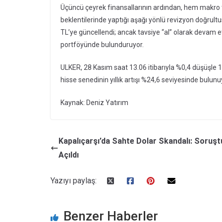
Üçüncü çeyrek finansallarının ardından, hem makro 
beklentilerinde yaptığı aşağı yönlü revizyon doğrult
TL’ye güncellendi; ancak tavsiye “al” olarak devam e
portföyünde bulunduruyor.
ULKER, 28 Kasım saat 13.06 itibarıyla %0,4 düşüşle
hisse senedinin yıllık artışı %24,6 seviyesinde bulunu
Kaynak: Deniz Yatırım
Kapalıçarşı’da Sahte Dolar Skandalı: Soruş
Açıldı
Yazıyı paylaş:
Benzer Haberler