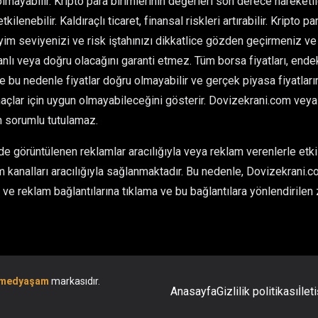
olmayabilir. Kripto para birimlerinin değerleri son derece hareketlid
kilenebilir. Kaldıraçlı ticaret, finansal riskleri artırabilir. Kripto 
im seviyenizi ve risk iştahınızı dikkatlice gözden geçirmeniz ve 
ı veya doğru olacağını garanti etmez. Tüm borsa fiyatları, endeksl
ve bu nedenle fiyatlar doğru olmayabilir ve gerçek piyasa fiyatlarınd
çlar için uygun olmayabileceğini gösterir. Dovizekrani.com veya he
n sorumlu tutulamaz.
 görüntülenen reklamlar aracılığıyla veya reklam verenlerle etkil
 kanalları aracılığıyla sağlanmaktadır. Bu nedenle, Dovizekrani.co
ve reklam bağlantılarına tıklama ve bu bağlantılara yönlendirilen 
medyaşam
markasıdır.
Anasayfa
Gizlilik politikası
İlet