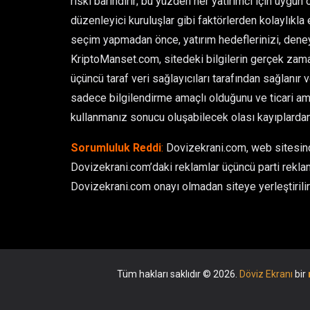
riski barındırır; bu yüzden her yatırımcı için uygun 
düzenleyici kuruluşlar gibi faktörlerden kolaylıkla et
seçim yapmadan önce, yatırım hedeflerinizi, deney
KriptoManset.com, sitedeki bilgilerin gerçek zamanl
üçüncü taraf veri sağlayıcıları tarafından sağlanır 
sadece bilgilendirme amaçlı olduğunu ve ticari ama
kullanmanız sonucu oluşabilecek olası kayıplarda
Sorumluluk Reddi
:
Dovizekrani.com, web sitesinde
Dovizekrani.com’daki reklamlar üçüncü parti reklam
Dovizekrani.com onayı olmadan siteye yerleştirilir 
Tüm hakları saklıdır © 2026.
Döviz Ekranı
bir