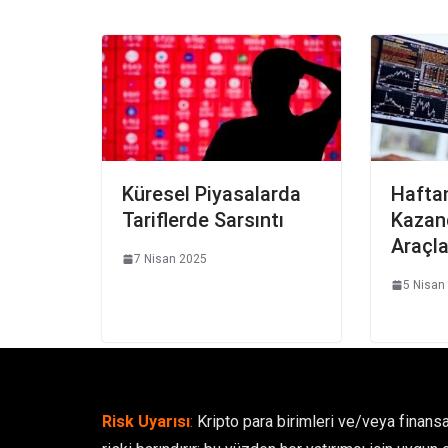
Küresel Piyasalarda
Hafta
Tariflerde Sarsıntı
Kazand
Araçla
7 Nisan 2025
5 Nisan
Risk Uyarısı
:
Kripto para birimleri ve/veya finansa