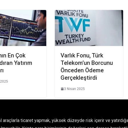
nın En Çok
Varlık Fonu, Türk
ıran Yatırım
Telekom’un Borcunu
rı
Önceden Ödeme
Gerçekleştirdi
 2025
3 Nisan 2025
l araçlarla ticaret yapmak, yüksek düzeyde risk içerir ve yatırdı