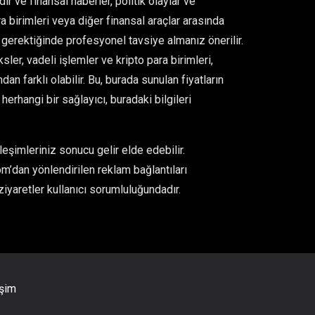
ir ve finansal haberler, politik olaylar ve
para birimleri veya diğer finansal araçlar arasında
gerektiğinde profesyonel tavsiye almanız önerilir.
er, vadeli işlemler ve kripto para birimleri,
an farklı olabilir. Bu, burada sunulan fiyatların
rhangi bir sağlayıcı, buradaki bilgileri
eşimleriniz sonucu gelir elde edebilir.
m’dan yönlendirilen reklam bağlantıları
ziyaretler kullanıcı sorumluluğundadır.
işim