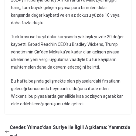
2024 yılı itibarıyla Güney Afrika randı ve Malezya ringgiti
hariç, tüm büyük gelişen piyasa para birimleri dolar
karşısında değer kaybetti ve en az dokuzu yüzde 10 veya
daha fazla düştü.
Türk lirası ise bu yıl dolar karşısında yaklaşık yüzde 20 değer
kaybetti. Broad Reach’in CEO’su Bradley Wickens, Trump
yönetiminin Çin’den Meksika’ya kadar olan gelişen piyasa
ülkelerine yeni vergi uygulama vaadiyle bu tür kayıpların
muhtemelen daha da devam edeceğini belirtti.
Bu hafta başında gelişmekte olan piyasalardaki fırsatların
geleceği konusunda heyecanlı olduğunu ifade eden
Wickens, bu piyasalarda genellikle kısa pozisyon açarak kar
elde edilebileceği görüşünü dile getirdi.
Cevdet Yılmaz’dan Suriye ile İlgili Açıklama: Yanınızda
yız!