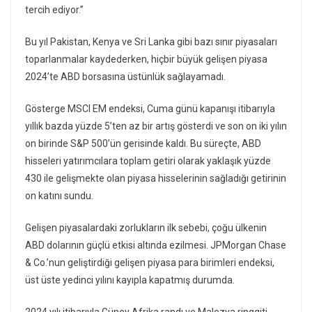
tercih ediyor.”
Bu yıl Pakistan, Kenya ve Sri Lanka gibi bazı sınır piyasaları
toparlanmalar kaydederken, hiçbir büyük gelişen piyasa
2024’te ABD borsasına üstünlük sağlayamadı.
Gösterge MSCI EM endeksi, Cuma günü kapanışı itibarıyla
yıllık bazda yüzde 5’ten az bir artış gösterdi ve son on iki yılın
on birinde S&P 500’ün gerisinde kaldı. Bu süreçte, ABD
hisseleri yatırımcılara toplam getiri olarak yaklaşık yüzde
430 ile gelişmekte olan piyasa hisselerinin sağladığı getirinin
on katını sundu.
Gelişen piyasalardaki zorlukların ilk sebebi, çoğu ülkenin
ABD dolarının güçlü etkisi altında ezilmesi. JPMorgan Chase
& Co.’nun geliştirdiği gelişen piyasa para birimleri endeksi,
üst üste yedinci yılını kayıpla kapatmış durumda.