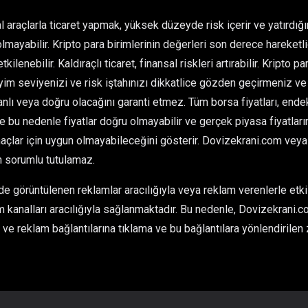
l araçlarla ticaret yapmak, yüksek düzeyde risk içerir ve yatırdı
olmayabilir. Kripto para birimlerinin değerleri son derece hareketlid
kilenebilir. Kaldıraçlı ticaret, finansal riskleri artırabilir. Kripto 
im seviyenizi ve risk iştahınızı dikkatlice gözden geçirmeniz ve 
ı veya doğru olacağını garanti etmez. Tüm borsa fiyatları, endeksl
ve bu nedenle fiyatlar doğru olmayabilir ve gerçek piyasa fiyatlarınd
çlar için uygun olmayabileceğini gösterir. Dovizekrani.com veya he
n sorumlu tutulamaz.
 görüntülenen reklamlar aracılığıyla veya reklam verenlerle etkil
 kanalları aracılığıyla sağlanmaktadır. Bu nedenle, Dovizekrani.co
ve reklam bağlantılarına tıklama ve bu bağlantılara yönlendirilen 