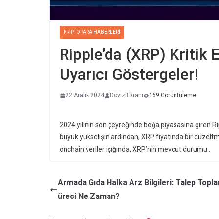
KRIPTOPARA HABERLERI
Ripple’da (XRP) Kritik E
Uyarıcı Göstergeler!
22 Aralık 2024
Döviz Ekranı
169 Görüntüleme
2024 yılının son çeyreğinde boğa piyasasına giren Ri
büyük yükselişin ardından, XRP fiyatında bir düze
onchain veriler ışığında, XRP’nin mevcut durumu…
Armada Gıda Halka Arz Bilgileri: Talep Topl
üreci Ne Zaman?