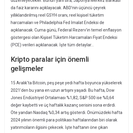
düzenleyecekler. Bunun yanı sıra, Japonya Merkez Bankası
da faiz kararını açıklayacak. ABD’nin üçüncü çeyrek
yıllıklandırılmış reel GSYH oranı, reel kişisel tüketim
harcamaları ve Philadelphia Fed İmalat Endeksi de
açıklanacak. Cuma günü, Federal Rezerv’in temel enflasyon
göstergesi olan Kişisel Tüketim Harcamaları Fiyat Endeksi
(PCE) verileri açıklanacak. İşte tüm detaylar…
Kripto paralar için önemli
gelişmeler
15 Aralık’ta Bitcoin, peş peşe yedi hafta boyunca yükselerek
2021’den bu yana en uzun artışını yaşadı. Bu hafta, Dow
Jones Endüstriyel Ortalaması %1,82, S&P 500 ise %0,64
değer kaybetti ve üç haftalık kazanç serisini sona erdirdi.
Öte yandan Nasdaq %0,34 artış gösterdi. Önümüzdeki hafta
2024 yılının önemli para politikası haftalarından biri olarak
yatırımcıların ilgisini çekecek. İşte haftanın öne çıkan