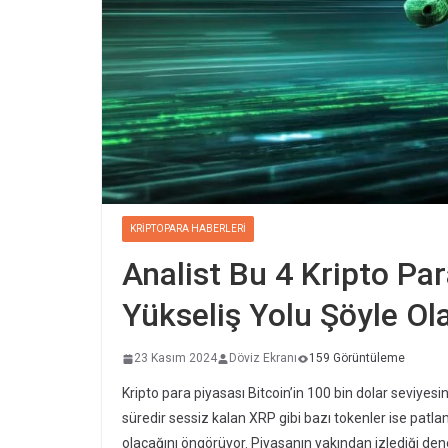
KRIPTOPARA HABERLERI
Analist Bu 4 Kripto Par
Yükseliş Yolu Şöyle Ol
23 Kasım 2024
Döviz Ekranı
159 Görüntüleme
Kripto para piyasası Bitcoin’in 100 bin dolar seviyesi
süredir sessiz kalan XRP gibi bazı tokenler ise patlama
olacağını öngörüyor. Piyasanın yakından izlediği deneyi