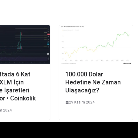
ftada 6 Kat
100.000 Dolar
 XLM İçin
Hedefine Ne Zaman
e İşaretleri
Ulaşacağız?
yor • Coinkolik
29 Kasım 2024
m 2024