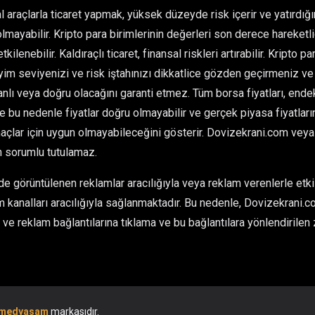
l araçlarla ticaret yapmak, yüksek düzeyde risk içerir ve yatırdı
olmayabilir. Kripto para birimlerinin değerleri son derece hareketlid
kilenebilir. Kaldıraçlı ticaret, finansal riskleri artırabilir. Kripto 
im seviyenizi ve risk iştahınızı dikkatlice gözden geçirmeniz ve 
ı veya doğru olacağını garanti etmez. Tüm borsa fiyatları, endeksl
ve bu nedenle fiyatlar doğru olmayabilir ve gerçek piyasa fiyatlarınd
çlar için uygun olmayabileceğini gösterir. Dovizekrani.com veya he
n sorumlu tutulamaz.
 görüntülenen reklamlar aracılığıyla veya reklam verenlerle etkil
 kanalları aracılığıyla sağlanmaktadır. Bu nedenle, Dovizekrani.co
ve reklam bağlantılarına tıklama ve bu bağlantılara yönlendirilen 
medyaşam
markasıdır.