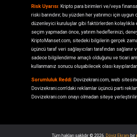
Risk Uyarısı
:
Kripto para birimleri ve/veya finansa
riski barındırır; bu yüzden her yatırımcı için uygun 
düzenleyici kuruluşlar gibi faktörlerden kolaylıkla et
seçim yapmadan önce, yatırım hedeflerinizi, deney
KriptoManset.com, sitedeki bilgilerin gerçek zamanl
üçüncü taraf veri sağlayıcıları tarafından sağlanır 
sadece bilgilendirme amaçlı olduğunu ve ticari ama
kullanmanız sonucu oluşabilecek olası kayıplarda
Sorumluluk Reddi
:
Dovizekrani.com, web sitesinde
Dovizekrani.com’daki reklamlar üçüncü parti reklam
Dovizekrani.com onayı olmadan siteye yerleştirilir 
Tüm hakları saklıdır © 2026.
Döviz Ekranı
bir