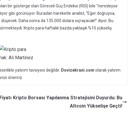
anılan bir gösterge olan Göreceli Güç Endeksi (RSI) bile “neredeyse
yor gibi görünüyor. Buradan hareketle analist, “Eğer doğruysa,
 düşecek. Daha sonra da 135.000 dolara sıçrayacak!” diyor. Bu
görmekteydi. Kripto para haftalık bazda yaklaşık %10 yükseliş
nak: Ali Martinez
inlikle yatırım tavsiyesi değildir.
Dovizekrani.com
olarak yatırım
zı öneririz.
Fiyatı
Kripto Borsası Yapılanma Stratejisini Duyurdu: Bu
Altcoin Yükselişe Geçti!