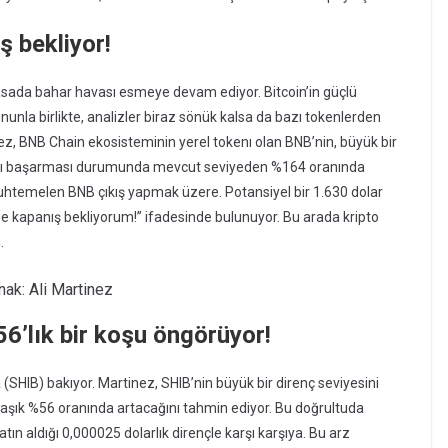
ş bekliyor!
iyasada bahar havası esmeye devam ediyor. Bitcoin’in güçlü
nla birlikte, analizler biraz sönük kalsa da bazı tokenlerden
inez, BNB Chain ekosisteminin yerel tokenı olan BNB’nin, büyük bir
mayı başarması durumunda mevcut seviyeden %164 oranında
“Muhtemelen BNB çıkış yapmak üzere. Potansiyel bir 1.630 dolar
nde kapanış bekliyorum!” ifadesinde bulunuyor. Bu arada kripto
.
nak: Ali Martinez
56’lık bir koşu öngörüyor!
(SHIB) bakıyor. Martinez, SHIB’nin büyük bir direnç seviyesini
aşık %56 oranında artacağını tahmin ediyor. Bu doğrultuda
atın aldığı 0,000025 dolarlık dirençle karşı karşıya. Bu arz