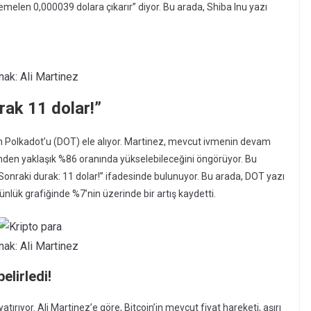
emelen 0,000039 dolara çıkarır” diyor. Bu arada, Shiba Inu yazı
nak: Ali Martinez
rak 11 dolar!”
n Polkadot’u (DOT) ele alıyor. Martinez, mevcut ivmenin devam
inden yaklaşık %86 oranında yükselebileceğini öngörüyor. Bu
 Sonraki durak: 11 dolar!” ifadesinde bulunuyor. Bu arada, DOT yazı
nlük grafiğinde %7’nin üzerinde bir artış kaydetti.
nak: Ali Martinez
belirledi!
atırıyor. Ali Martinez’e göre, Bitcoin’in mevcut fiyat hareketi, aşırı