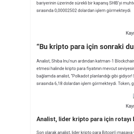
bariyerinin üzerinde sürekli bir kapanış SHIB’yi muht
sırasında 0,00002502 dolardan işlem görmekteydi.
Kay
“
Bu kripto para için sonraki du
Analist, Shiba Inu’nun ardından katman-1 Blockchai
etmesi halinde kripto para fiyatının mevcut seviyes
bağlamda analist, “Polkadot planlandığı gibi gidiyor!
sırasında 6,18 dolardan işlem görmekteydi. Token, gü
Kay
Analist, lider kripto para için rotayı 
Son olarak analist, lider kripto para Bitcoin’i masaya y