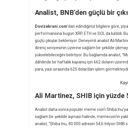
Analist, BNB’den güçlü bir çıkı
Dovizekrani.com
’dan edindiğiniz bilgilere göre, p
performansına bugün XRP, ETH ve SOL da katıldı. Bunu
güçlü çıkışlar bekleniyor. Deneyimli analist Ali Mart
direnç seviyesinin üzerine sağlam bir şekilde çık
yükselebileceğini belirtiyor. Bu bağlamda analist, 
dâhilinde bir haftalık kapanış için 662 doların üzeri
para, yazı sırasında 625 dolardan işlem görmekteydi
Kay
Ali Martinez, SHIB için yüzde 
Analist daha sonra popüler meme coin’i Shiba Inu’ya 
sağlam bir şekilde aşması halinde, memecoin’in yakl
analist, “Shiba Inu, 40.000 adresin 54,6 trilyon SHIB s