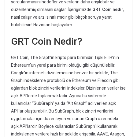
sorgulanmasını hedefler ve verilerin daha erişilebilir ve
düzenlenmiş olmasını sağlar. İçeriğimizde
GRT Coin nedir
,
nasıl çalışır ve arzı sınırlı mıdır gibi birçok soruya yanıt
bulabilirsin! Hazırsan başlayalım.
GRT Coin Nedir?
GRT Coin, The Graph’ın kripto para birimidir. Tıpkı ETH’nin
Ethereum’un yerel para birimi olduğu gibi düşünülebilir.
Google’ın interneti dizinlemesine benzer bir şekilde, The
Graph indeksleme protokolü de Ethereum ve Filecoin gibi
ağlardan blok zinciri verilerini indeksler. Dizinlenen veriler ise
açık API’lerde toplanmaktadır. Ayrıca bu sistemde
kullanıcılar “SubGraph” ya da “Alt Graph” adı verilen açık
API’lar oluşturabilir. Bu SubGraph, blok zinciri verilerini
uygulamalar için düzenleyen ve sunan Graph üzerindeki
açık API’lardır. Böylece kullanıcılar SubGraph’ı kullanarak
indekslenen verilere hızlı bir şekilde erişebilir. AAVE, Aragon,