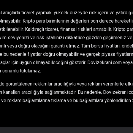
l araçlarla ticaret yapmak, yüksek düzeyde risk içerir ve yatırdı
olmayabilir. Kripto para birimlerinin değerleri son derece hareketlid
kilenebilir. Kaldıraçlı ticaret, finansal riskleri artırabilir. Kripto 
im seviyenizi ve risk iştahınızı dikkatlice gözden geçirmeniz ve 
ı veya doğru olacağını garanti etmez. Tüm borsa fiyatları, endeksl
ve bu nedenle fiyatlar doğru olmayabilir ve gerçek piyasa fiyatlarınd
çlar için uygun olmayabileceğini gösterir. Dovizekrani.com veya he
n sorumlu tutulamaz.
 görüntülenen reklamlar aracılığıyla veya reklam verenlerle etkil
 kanalları aracılığıyla sağlanmaktadır. Bu nedenle, Dovizekrani.co
ve reklam bağlantılarına tıklama ve bu bağlantılara yönlendirilen 