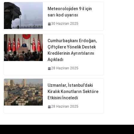
Meteorolojiden 9 il için
sarı kod uyarısı
30 Haziran 2025
Cumhurbaşkanı Erdoğan,
Çiftçilere Yönelik Destek
Kredilerinin Ayrıntılarını
Açıkladı
28 Haziran 2025
Uzmanlar, İstanbul’daki
Kiralık Konutların Sektöre
Etkisini İnceledi
28 Haziran 2025