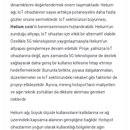
dinamiklerini değerlendirmek önem taşımaktadır. Helium
ağı, IoT cihazlarının sayısı arttıkça potansiyelini daha fazla
gözler önüne sermektedir. IoT sektörünün büyümesi,
Helium coin
‘in benimsenmesini hızlandırabilir. Helium’un
sunduğu altyapı, IoT cihazları için etkili bir alternatif olabilir.
Özellikle 5G teknolojisinin yaygınlaşmasıyla Helium’un
altyapısı genişlemeye devam edebilir. Proje, yalnızca IoT
cihazlarına değil, aynı zamanda 5G teknolojisine de destek
sağlayarak daha geniş bir kullanıcı kitlesine hitap etmeyi
hedeflemektedir. Bununla birlikte, piyasa dalgalanmaları,
düzenlemeler ve IoT sektöründeki rekabet gibi faktörler de
projeyi etkileyebilir. Ayrıca, mining hotspot’ların maliyetleri
ve ağın teknik zorlukları da dikkate alınması gereken
risklerdir.
Helium ağı, büyük ölçüde kullanıcıların katkılarına ve ağ
üzerindeki kapsama alanının genişliğine bağlıdır. Hotspot
cihazlarının yoğun olarak kullanıldığı bölgelerde ağın