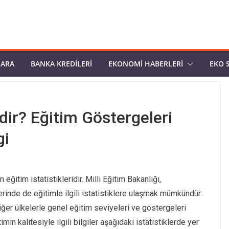
PARA
BANKA KREDILERI
EKONOMI HABERLERI
EKO 
dir? Eğitim Göstergeleri
gi
n eğitim istatistikleridir. Milli Eğitim Bakanlığı,
nde de eğitimle ilgili istatistiklere ulaşmak mümkündür.
diğer ülkelerle genel eğitim seviyeleri ve göstergeleri
min kalitesiyle ilgili bilgiler aşağıdaki istatistiklerde yer