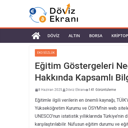
DÖVIZ
ALTIN
BORSA
KRIPTO
EKO SÖZLÜK
Eğitim Göstergeleri Ne
Hakkında Kapsamlı Bil
8 Haziran 2025
Döviz Ekranı
141 Görüntüleme
Eğitimle ilgili verilerin en önemli kaynağı, TÜİK’i
Yükseköğretim Kurumu ve ÖSYM’nin web siteleri
UNESCO’nun istatistik yıllıklarında Türkiye’nin 
karşılaştırılabilir. Nüfusun eğitim durumu ve eğiti