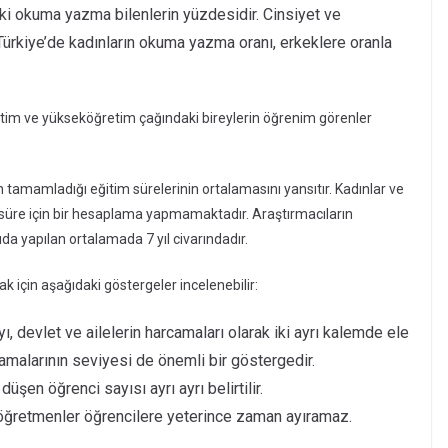
eki okuma yazma bilenlerin yüzdesidir. Cinsiyet ve
Türkiye’de kadınların okuma yazma oranı, erkeklere oranla
retim ve yükseköğretim çağındaki bireylerin öğrenim görenler
tamamladığı eğitim sürelerinin ortalamasını yansıtır. Kadınlar ve
u süre için bir hesaplama yapmamaktadır. Araştırmacıların
uda yapılan ortalamada 7 yıl civarındadır.
 için aşağıdaki göstergeler incelenebilir:
yı, devlet ve ailelerin harcamaları olarak iki ayrı kalemde ele
camalarının seviyesi de önemli bir göstergedir.
şen öğrenci sayısı ayrı ayrı belirtilir.
 öğretmenler öğrencilere yeterince zaman ayıramaz.