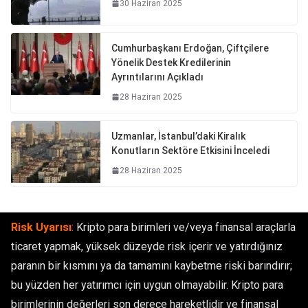
30 Haziran 2025
Cumhurbaşkanı Erdoğan, Çiftçilere
Yönelik Destek Kredilerinin
Ayrıntılarını Açıkladı
28 Haziran 2025
Uzmanlar, İstanbul’daki Kiralık
Konutların Sektöre Etkisini İnceledi
28 Haziran 2025
Risk Uyarısı
:
Kripto para birimleri ve/veya finansal araçlarla
ticaret yapmak, yüksek düzeyde risk içerir ve yatırdığınız
paranın bir kısmını ya da tamamını kaybetme riski barındırır;
bu yüzden her yatırımcı için uygun olmayabilir. Kripto para
birimlerinin değerleri son derece hareketlidir ve finansal