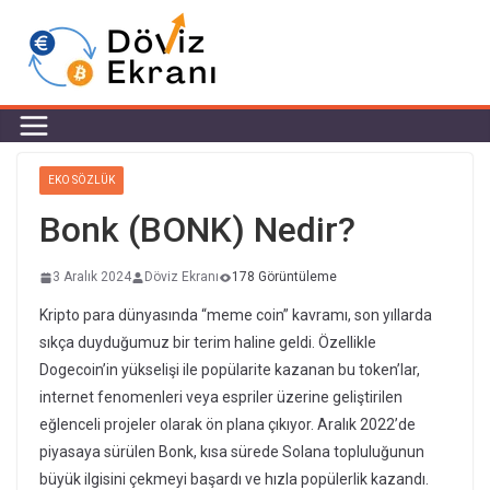
EKO SÖZLÜK
Bonk (BONK) Nedir?
3 Aralık 2024
Döviz Ekranı
178 Görüntüleme
Kripto para dünyasında “meme coin” kavramı, son yıllarda
sıkça duyduğumuz bir terim haline geldi. Özellikle
Dogecoin’in yükselişi ile popülarite kazanan bu token’lar,
internet fenomenleri veya espriler üzerine geliştirilen
eğlenceli projeler olarak ön plana çıkıyor. Aralık 2022’de
piyasaya sürülen Bonk, kısa sürede Solana topluluğunun
büyük ilgisini çekmeyi başardı ve hızla popülerlik kazandı.