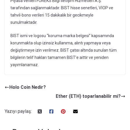
Piyasa verileri FOREKS Bilgi İletişim Hizmetleri A.Ş.
tarafından sağlanmaktadır. BIST hisse senetleri, VİOP ve
tahvil-bono verileri 15 dakikalık bir gecikmeyle
sunulmaktadır.
BIST ismi ve logosu “koruma marka belgesi” kapsamında
korunmakta olup izinsiz kullanıma, alıntı yapmaya veya
değiştirmeye izin verilmez. BIST çatısı altında sunulan tüm
bilgilerin telif hakları tamamen BIST’e aittir ve yeniden
yayımlanamaz.
Holo Coin Nedir?
Ether (ETH) toparlanabilir mi?
Yazıyı paylaş: