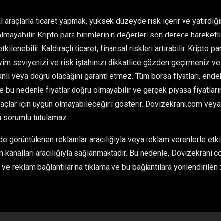
l araçlarla ticaret yapmak, yüksek düzeyde risk içerir ve yatırdı
olmayabilir. Kripto para birimlerinin değerleri son derece hareketlid
kilenebilir. Kaldıraçlı ticaret, finansal riskleri artırabilir. Kripto 
im seviyenizi ve risk iştahınızı dikkatlice gözden geçirmeniz ve 
ı veya doğru olacağını garanti etmez. Tüm borsa fiyatları, endeksl
ve bu nedenle fiyatlar doğru olmayabilir ve gerçek piyasa fiyatlarınd
çlar için uygun olmayabileceğini gösterir. Dovizekrani.com veya he
n sorumlu tutulamaz.
 görüntülenen reklamlar aracılığıyla veya reklam verenlerle etkil
 kanalları aracılığıyla sağlanmaktadır. Bu nedenle, Dovizekrani.co
ve reklam bağlantılarına tıklama ve bu bağlantılara yönlendirilen 