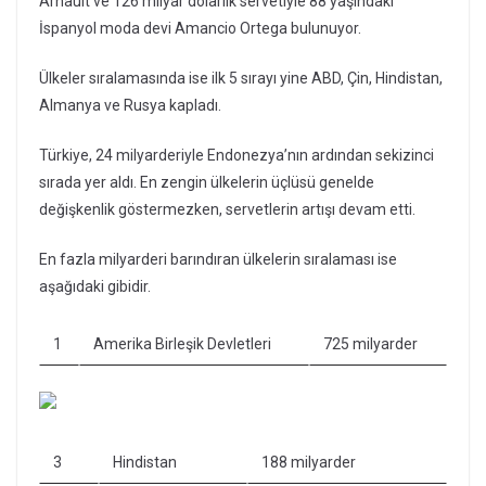
Arnault ve 126 milyar dolarlık servetiyle 88 yaşındaki
İspanyol moda devi Amancio Ortega bulunuyor.
Ülkeler sıralamasında ise ilk 5 sırayı yine ABD, Çin, Hindistan,
Almanya ve Rusya kapladı.
Türkiye, 24 milyarderiyle Endonezya’nın ardından sekizinci
sırada yer aldı. En zengin ülkelerin üçlüsü genelde
değişkenlik göstermezken, servetlerin artışı devam etti.
En fazla milyarderi barındıran ülkelerin sıralaması ise
aşağıdaki gibidir.
1
Amerika Birleşik Devletleri
725 milyarder
3
Hindistan
188 milyarder