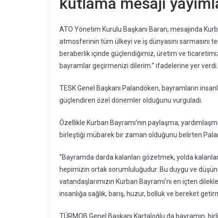
kutlama mesajı yayıml
ATO Yönetim Kurulu Başkanı Baran, mesajında Kurb
atmosferinin tüm ülkeyi ve iş dünyasını sarmasını t
beraberlik içinde güçlendiğimiz, üretim ve ticaretim
bayramlar geçirmenizi dilerim.” ifadelerine yer verdi.
TESK Genel Başkanı Palandöken, bayramların insanları
güçlendiren özel dönemler olduğunu vurguladı.
Özellikle Kurban Bayramı’nın paylaşma, yardımlaşma 
birleştiği mübarek bir zaman olduğunu belirten Pala
“Bayramda darda kalanları gözetmek, yolda kalanlar
hepimizin ortak sorumluluğudur. Bu duygu ve düşünc
vatandaşlarımızın Kurban Bayramı’nı en içten dilekl
insanlığa sağlık, barış, huzur, bolluk ve bereket getir
TÜRMOB Genel Başkanı Kartaloğlu da bayramın, birli