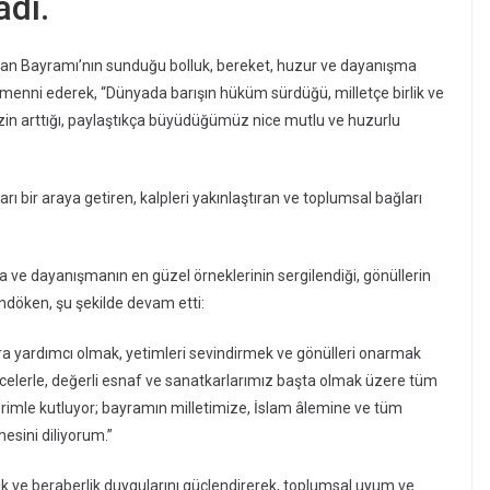
adı.
an Bayramı’nın sunduğu bolluk, bereket, huzur ve dayanışma
emenni ederek, “Dünyada barışın hüküm sürdüğü, milletçe birlik ve
izin arttığı, paylaştıkça büyüdüğümüz nice mutlu ve huzurlu
 bir araya getiren, kalpleri yakınlaştıran ve toplumsal bağları
ve dayanışmanın en güzel örneklerinin sergilendiği, gönüllerin
ndöken, şu şekilde devam etti:
a yardımcı olmak, yetimleri sevindirmek ve gönülleri onarmak
elerle, değerli esnaf ve sanatkarlarımız başta olmak üzere tüm
erimle kutluyor; bayramın milletimize, İslam âlemine ve tüm
mesini diliyorum.”
k ve beraberlik duygularını güçlendirerek, toplumsal uyum ve