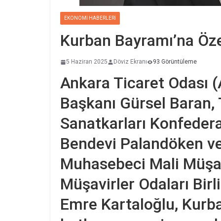
EKONOMI HABERLERI
Kurban Bayramı’na Özel
5 Haziran 2025
Döviz Ekranı
93 Görüntüleme
Ankara Ticaret Odası 
Başkanı Gürsel Baran, 
Sanatkarları Konfeder
Bendevi Palandöken ve
Muhasebeci Mali Müşav
Müşavirler Odaları Bir
Emre Kartaloğlu, Kurba