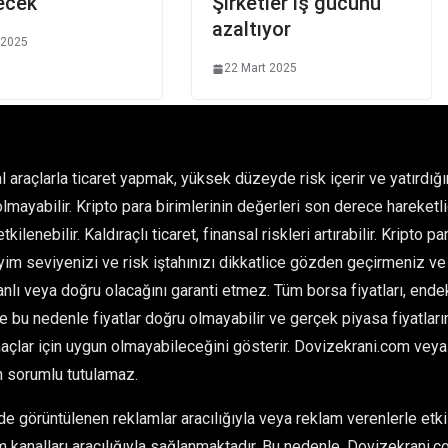
ecek
Şirketler iş gücünü
azaltıyor
 2025
22 Mart 2025
l araçlarla ticaret yapmak, yüksek düzeyde risk içerir ve yatırdı
olmayabilir. Kripto para birimlerinin değerleri son derece hareketlid
kilenebilir. Kaldıraçlı ticaret, finansal riskleri artırabilir. Kripto 
im seviyenizi ve risk iştahınızı dikkatlice gözden geçirmeniz ve 
ı veya doğru olacağını garanti etmez. Tüm borsa fiyatları, endeksl
ve bu nedenle fiyatlar doğru olmayabilir ve gerçek piyasa fiyatlarınd
çlar için uygun olmayabileceğini gösterir. Dovizekrani.com veya he
n sorumlu tutulamaz.
 görüntülenen reklamlar aracılığıyla veya reklam verenlerle etkil
 kanalları aracılığıyla sağlanmaktadır. Bu nedenle, Dovizekrani.co