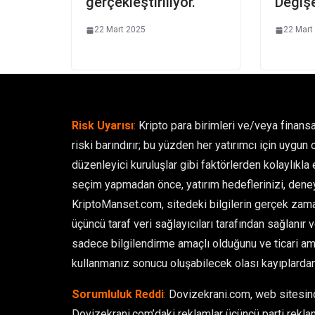
gerçekleştiriliyor.
Değiş
22 Mart 2025
22 Mart
Risk Uyarısı
:
Kripto para birimleri ve/veya finansa
riski barındırır; bu yüzden her yatırımcı için uygun 
düzenleyici kuruluşlar gibi faktörlerden kolaylıkla et
seçim yapmadan önce, yatırım hedeflerinizi, deney
KriptoManset.com, sitedeki bilgilerin gerçek zamanl
üçüncü taraf veri sağlayıcıları tarafından sağlanır 
sadece bilgilendirme amaçlı olduğunu ve ticari ama
kullanmanız sonucu oluşabilecek olası kayıplarda
Sorumluluk Reddi
:
Dovizekrani.com, web sitesinde
Dovizekrani.com’daki reklamlar üçüncü parti reklam