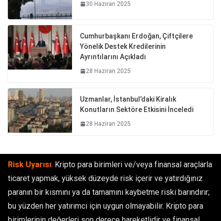
30 Haziran 2025
Cumhurbaşkanı Erdoğan, Çiftçilere
Yönelik Destek Kredilerinin
Ayrıntılarını Açıkladı
28 Haziran 2025
Uzmanlar, İstanbul’daki Kiralık
Konutların Sektöre Etkisini İnceledi
28 Haziran 2025
Risk Uyarısı
:
Kripto para birimleri ve/veya finansal araçlarla
ticaret yapmak, yüksek düzeyde risk içerir ve yatırdığınız
paranın bir kısmını ya da tamamını kaybetme riski barındırır;
bu yüzden her yatırımcı için uygun olmayabilir. Kripto para
birimlerinin değerleri son derece hareketlidir ve finansal