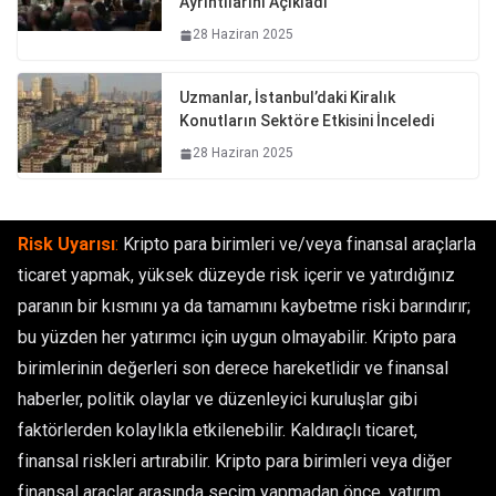
Ayrıntılarını Açıkladı
28 Haziran 2025
Uzmanlar, İstanbul’daki Kiralık
Konutların Sektöre Etkisini İnceledi
28 Haziran 2025
Risk Uyarısı
:
Kripto para birimleri ve/veya finansal araçlarla
ticaret yapmak, yüksek düzeyde risk içerir ve yatırdığınız
paranın bir kısmını ya da tamamını kaybetme riski barındırır;
bu yüzden her yatırımcı için uygun olmayabilir. Kripto para
birimlerinin değerleri son derece hareketlidir ve finansal
haberler, politik olaylar ve düzenleyici kuruluşlar gibi
faktörlerden kolaylıkla etkilenebilir. Kaldıraçlı ticaret,
finansal riskleri artırabilir. Kripto para birimleri veya diğer
finansal araçlar arasında seçim yapmadan önce, yatırım