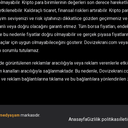
olmayabilir. Kripto para birimlerinin değerleri son derece hareketlid
kilenebilir. Kaldıraçlı ticaret, finansal riskleri artırabilir. Kripto 
im seviyenizi ve risk iştahınızı dikkatlice gözden geçirmeniz ve 
ı veya doğru olacağını garanti etmez. Tüm borsa fiyatları, endeksl
ve bu nedenle fiyatlar doğru olmayabilir ve gerçek piyasa fiyatlarınd
çlar için uygun olmayabileceğini gösterir. Dovizekrani.com veya he
n sorumlu tutulamaz.
 görüntülenen reklamlar aracılığıyla veya reklam verenlerle etkil
 kanalları aracılığıyla sağlanmaktadır. Bu nedenle, Dovizekrani.co
ve reklam bağlantılarına tıklama ve bu bağlantılara yönlendirilen 
medyaşam
markasıdır.
Anasayfa
Gizlilik politikası
İlet