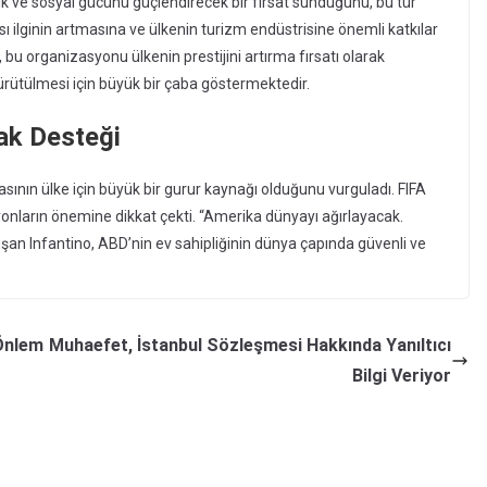
ve sosyal gücünü güçlendirecek bir fırsat sunduğunu, bu tür
sı ilginin artmasına ve ülkenin turizm endüstrisine önemli katkılar
 bu organizasyonu ülkenin prestijini artırma fırsatı olarak
ürütülmesi için büyük bir çaba göstermektedir.
ak Desteği
nın ülke için büyük bir gurur kaynağı olduğunu vurguladı. FIFA
yonların önemine dikkat çekti. “Amerika dünyayı ağırlayacak.
şan Infantino, ABD’nin ev sahipliğinin dünya çapında güvenli ve
 Önlem
Muhaefet, İstanbul Sözleşmesi Hakkında Yanıltıcı
Bilgi Veriyor