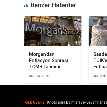
Benzer Haberler
Morgan’dan
Saadet
Enflasyon Sonrası
TÜİK’e
TCMB Tahmini
Enflas
3 Ocak 2025
3 Ocak 
Risk Uyarısı
:
Kripto para birimleri ve/veya finansa