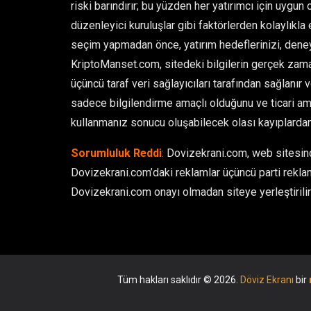
riski barındırır; bu yüzden her yatırımcı için uygun 
düzenleyici kuruluşlar gibi faktörlerden kolaylıkla et
seçim yapmadan önce, yatırım hedeflerinizi, deney
KriptoManset.com, sitedeki bilgilerin gerçek zamanl
üçüncü taraf veri sağlayıcıları tarafından sağlanır 
sadece bilgilendirme amaçlı olduğunu ve ticari ama
kullanmanız sonucu oluşabilecek olası kayıplarda
Sorumluluk Reddi
:
Dovizekrani.com, web sitesinde
Dovizekrani.com’daki reklamlar üçüncü parti reklam
Dovizekrani.com onayı olmadan siteye yerleştirilir 
Tüm hakları saklıdır © 2026.
Döviz Ekranı
bir