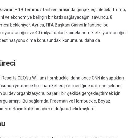
ziran – 19 Temmuz tarihleri arasında gerçekleştirilecek. Trump,
ini ve ekonomiye belirgin bir katkı sağlayacağını savundu. 8
mesi bekleniyor. Ayrıca, FIFA Başkanı Gianni Infantino, bu
ı yaratacağını ve 40 milyar dolarlık bir ekonomik etki yaratacağını
spor destinasyonu olma konusundaki konumunu daha da
üreci
esorts CEO’su William Hornbuckle, daha önce CNN ile yaptıkları
sunda yeterince hızlı hareket edip etmediğine dair endişelerini
 bu dev organizasyonu başarılı bir şekilde gerçekleştirmek için
ı sorgulamıştı. Bu bağlamda, Freeman ve Hornbuckle, Beyaz
ermek için kritik bir adım olduğunu belirtmişlerdi.
nu