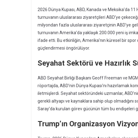
2026 Dünya Kupası, ABD, Kanada ve Meksika’da 11 Ha
turnuvanın uluslararası ziyaretçileri ABD’ye çekeceğ
milyondan fazla uluslararası ziyaretçinin ABD’ye gel
turnuvanın Amerika’da yaklaşık 200.000 yeni iş imkan
ifade etti. Bu etkinliğin, Amerika’nın küresel bir 
güçlendirmesi öngörülüyor.
Seyahat Sektörü ve Hazırlık S
ABD Seyahat Birliği Başkanı Geoff Freeman ve MGM R
röportajda, ABD’nin Dünya Kupası’nı hazırlamak konu
iletmişlerdi. Seyahat sektöründeki uzmanlar, ABD’nin
gerekli altyapı ve kaynaklara sahip olup olmadığın
Saray’da kurulan görev gücünün tüm bu endişeleri gid
Trump’ın Organizasyon Vizyo