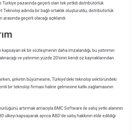
Türkiye pazarında geçerli olan tek yetkili distribütörlük
 Teknoloji adında bir bağlı ortaklık oluşturuldu, distribütörlük
i arasında geçerli olacağı açıklandı.
rım
rını kapsayan ek bir sözleşmenin daha imzalandığı, bu yatırımın
 alınacağı ve yatırımın yüzde 20’sinin kendi öz kaynaklarından
lenirken, şirketin büyümesine, Türkiye’deki teknoloji sektöründeki
mli bir teknoloji firması haline gelmesine katkı sağlamasının
nürlüğünü artırmak amacıyla BMC Software ile satış yetki alanının
0 ülkeyi kapsayarak ayrıca ABD’de satış hakkının elde edildiği