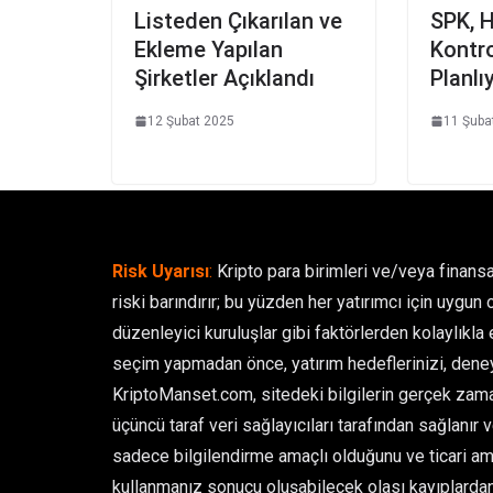
Listeden Çıkarılan ve
SPK, H
Ekleme Yapılan
Kontro
Şirketler Açıklandı
Planlı
12 Şubat 2025
11 Şuba
Risk Uyarısı
:
Kripto para birimleri ve/veya finansa
riski barındırır; bu yüzden her yatırımcı için uygun 
düzenleyici kuruluşlar gibi faktörlerden kolaylıkla et
seçim yapmadan önce, yatırım hedeflerinizi, deney
KriptoManset.com, sitedeki bilgilerin gerçek zamanl
üçüncü taraf veri sağlayıcıları tarafından sağlanır 
sadece bilgilendirme amaçlı olduğunu ve ticari ama
kullanmanız sonucu oluşabilecek olası kayıplarda