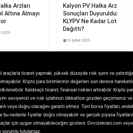
alka Arzları
Kalyon PV Halka Arz
l Altına Almayı
Sonuçları Duyuruldu:
yor
KLYPV Ne Kadar Lot
Dağıttı?
t 2025
10 Şubat 2025
l araçlarla ticaret yapmak, yüksek düzeyde risk içerir ve yatırdı
olmayabilir. Kripto para birimlerinin değerleri son derece hareketlid
kilenebilir. Kaldıraçlı ticaret, finansal riskleri artırabilir. Kripto 
im seviyenizi ve risk iştahınızı dikkatlice gözden geçirmeniz ve 
ı veya doğru olacağını garanti etmez. Tüm borsa fiyatları, endeksl
ve bu nedenle fiyatlar doğru olmayabilir ve gerçek piyasa fiyatlarınd
çlar için uygun olmayabileceğini gösterir. Dovizekrani.com veya he
n sorumlu tutulamaz.