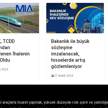
, TCDD
Bakanlık ile büyük
ından
sözleşme
enen İhalenin
imzalanacak,
 Oldu
hisselerde artış
gözlemleniyor
ık 2024
27 Aralık 2024
l araçlarla ticaret yapmak, yüksek düzeyde risk içerir ve yatırdı