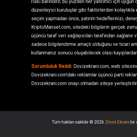
riski barındırır; bu yüzden her yatırımcı için uygun 
düzenleyici kuruluşlar gibi faktörlerden kolaylıkla et
seçim yapmadan önce, yatırım hedeflerinizi, deney
KriptoManset.com, sitedeki bilgilerin gerçek zamanl
üçüncü taraf veri sağlayıcıları tarafından sağlanır 
sadece bilgilendirme amaçlı olduğunu ve ticari ama
kullanmanız sonucu oluşabilecek olası kayıplarda
Sorumluluk Reddi
:
Dovizekrani.com, web sitesinde
Dovizekrani.com’daki reklamlar üçüncü parti reklam
Dovizekrani.com onayı olmadan siteye yerleştirilir 
Tüm hakları saklıdır © 2026.
Döviz Ekranı
bir