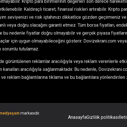
olmayabilir. Kripto para birimlerinin değerleri son derece hareketlid
kilenebilir. Kaldıraçlı ticaret, finansal riskleri artırabilir. Kripto 
im seviyenizi ve risk iştahınızı dikkatlice gözden geçirmeniz ve 
ı veya doğru olacağını garanti etmez. Tüm borsa fiyatları, endeksl
ve bu nedenle fiyatlar doğru olmayabilir ve gerçek piyasa fiyatlarınd
çlar için uygun olmayabileceğini gösterir. Dovizekrani.com veya he
n sorumlu tutulamaz.
 görüntülenen reklamlar aracılığıyla veya reklam verenlerle etkil
 kanalları aracılığıyla sağlanmaktadır. Bu nedenle, Dovizekrani.co
ve reklam bağlantılarına tıklama ve bu bağlantılara yönlendirilen 
medyaşam
markasıdır.
Anasayfa
Gizlilik politikası
İlet