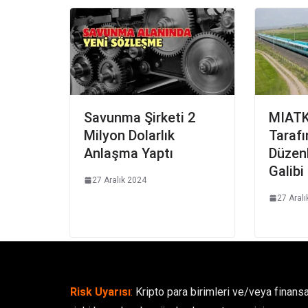
Savunma Şirketi 2
MIATK
Milyon Dolarlık
Taraf
Anlaşma Yaptı
Düzenl
Galibi
27 Aralık 2024
27 Aral
Risk Uyarısı
:
Kripto para birimleri ve/veya finansa