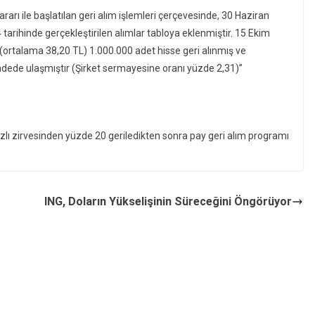
arı ile başlatılan geri alım işlemleri çerçevesinde, 30 Haziran
arihinde gerçekleştirilen alımlar tabloya eklenmiştir. 15 Ekim
 (ortalama 38,20 TL) 1.000.000 adet hisse geri alınmış ve
 adede ulaşmıştır (Şirket sermayesine oranı yüzde 2,31)”
zlı zirvesinden yüzde 20 geriledikten sonra pay geri alım programı
ING, Doların Yükselişinin Süreceğini Öngörüyor