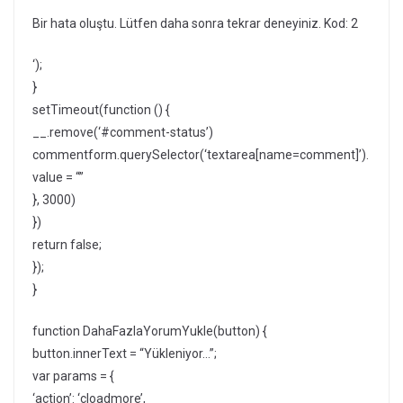
Bir hata oluştu. Lütfen daha sonra tekrar deneyiniz. Kod: 2
‘);
}
setTimeout(function () {
__.remove(‘#comment-status’)
commentform.querySelector(‘textarea[name=comment]’).
value = “”
}, 3000)
})
return false;
});
}
function DahaFazlaYorumYukle(button) {
button.innerText = “Yükleniyor…”;
var params = {
‘action’: ‘cloadmore’,