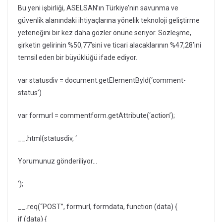
Bu yeni işbirliği, ASELSAN’ın Türkiye’nin savunma ve
güvenlik alanındaki ihtiyaçlarına yönelik teknoloji geliştirme
yeteneğini bir kez daha gözler önüne seriyor. Sözleşme,
şirketin gelirinin %50,77’sini ve ticari alacaklarının %47,28’ini
temsil eden bir büyüklüğü ifade ediyor.
var statusdiv = document.getElementById(‘comment-
status’)
var formurl = commentform.getAttribute(‘action’);
__.html(statusdiv, ‘
Yorumunuz gönderiliyor…
‘);
__.req(“POST”, formurl, formdata, function (data) {
if (data) {