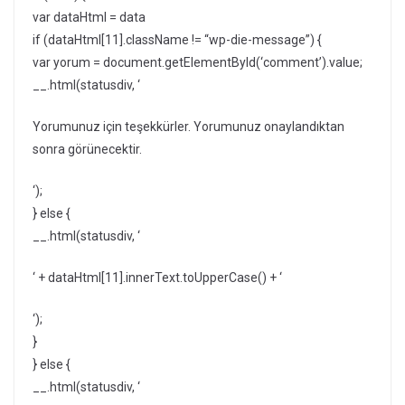
var dataHtml = data
if (dataHtml[11].className != “wp-die-message”) {
var yorum = document.getElementById(‘comment’).value;
__.html(statusdiv, ‘
Yorumunuz için teşekkürler. Yorumunuz onaylandıktan
sonra görünecektir.
‘);
} else {
__.html(statusdiv, ‘
‘ + dataHtml[11].innerText.toUpperCase() + ‘
‘);
}
} else {
__.html(statusdiv, ‘