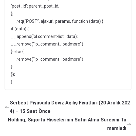
‘post_id’: parent_post_id,
};
__.req(“POST”, ajaxurl, params, function (data) {
if (data) {
__.append(‘ol.comment-list’, data);
__.remove(“.p_comment_loadmore”)
} else {
__.remove(“.p_comment_loadmore”)
}
});
}
Serbest Piyasada Döviz Açılış Fiyatları (20 Aralık 202
4) – 15 Saat Önce
Holding, Sigorta Hisselerinin Satın Alma Sürecini Ta
mamladı