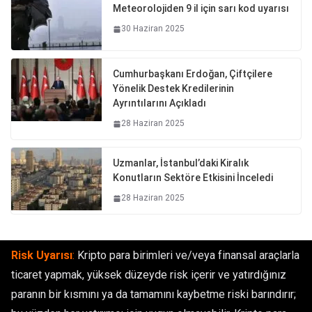
Meteorolojiden 9 il için sarı kod uyarısı
30 Haziran 2025
Cumhurbaşkanı Erdoğan, Çiftçilere
Yönelik Destek Kredilerinin
Ayrıntılarını Açıkladı
28 Haziran 2025
Uzmanlar, İstanbul’daki Kiralık
Konutların Sektöre Etkisini İnceledi
28 Haziran 2025
Risk Uyarısı
:
Kripto para birimleri ve/veya finansal araçlarla
ticaret yapmak, yüksek düzeyde risk içerir ve yatırdığınız
paranın bir kısmını ya da tamamını kaybetme riski barındırır;