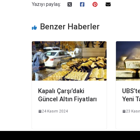
Yazıyı paylaş:
Benzer Haberler
Kapalı Çarşı’daki
UBS’te
Güncel Altın Fiyatları
Yeni T
24 Kasım 2024
23 Kası