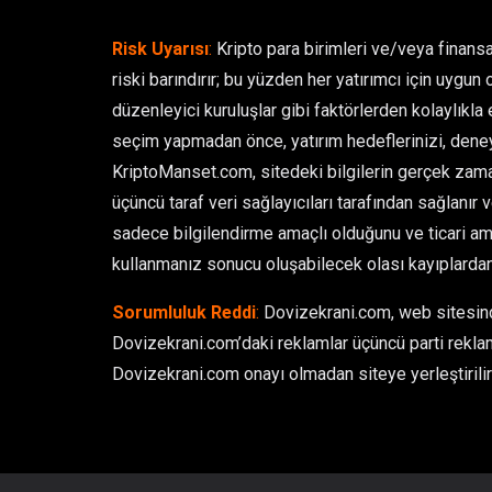
Risk Uyarısı
:
Kripto para birimleri ve/veya finansa
riski barındırır; bu yüzden her yatırımcı için uygun 
düzenleyici kuruluşlar gibi faktörlerden kolaylıkla et
seçim yapmadan önce, yatırım hedeflerinizi, deney
KriptoManset.com, sitedeki bilgilerin gerçek zamanl
üçüncü taraf veri sağlayıcıları tarafından sağlanır 
sadece bilgilendirme amaçlı olduğunu ve ticari ama
kullanmanız sonucu oluşabilecek olası kayıplarda
Sorumluluk Reddi
:
Dovizekrani.com, web sitesinde
Dovizekrani.com’daki reklamlar üçüncü parti reklam
Dovizekrani.com onayı olmadan siteye yerleştirilir 