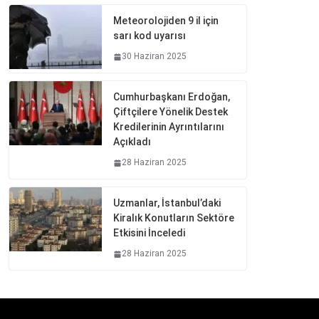
Meteorolojiden 9 il için
sarı kod uyarısı
30 Haziran 2025
Cumhurbaşkanı Erdoğan,
Çiftçilere Yönelik Destek
Kredilerinin Ayrıntılarını
Açıkladı
28 Haziran 2025
Uzmanlar, İstanbul’daki
Kiralık Konutların Sektöre
Etkisini İnceledi
28 Haziran 2025