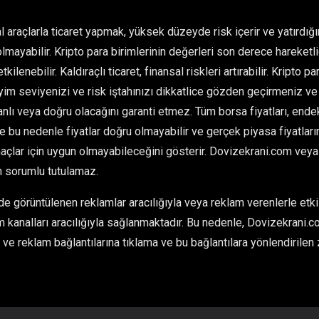
l araçlarla ticaret yapmak, yüksek düzeyde risk içerir ve yatırdı
olmayabilir. Kripto para birimlerinin değerleri son derece hareketlid
kilenebilir. Kaldıraçlı ticaret, finansal riskleri artırabilir. Kripto 
im seviyenizi ve risk iştahınızı dikkatlice gözden geçirmeniz ve 
ı veya doğru olacağını garanti etmez. Tüm borsa fiyatları, endeksl
ve bu nedenle fiyatlar doğru olmayabilir ve gerçek piyasa fiyatlarınd
çlar için uygun olmayabileceğini gösterir. Dovizekrani.com veya he
n sorumlu tutulamaz.
 görüntülenen reklamlar aracılığıyla veya reklam verenlerle etkil
 kanalları aracılığıyla sağlanmaktadır. Bu nedenle, Dovizekrani.co
ve reklam bağlantılarına tıklama ve bu bağlantılara yönlendirilen 