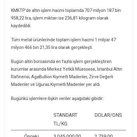
KMKTP’de altın işlem hacmi toplamda 707 milyon 187 bin
958,22 lira, işlem miktarı ise 236,81 kilogram olarak
kaydedildi.
Tüm metal ürünlerinde toplam işlem hacmi 1 milyar 47
milyon 466 bin 21,35 lira olarak gerçekleşti.
Bugün altın borsasında en fazla işlem gerçekleştiren
kurumlar arasında Merkez Yetkili Müessese, İstanbul Altın
Rafinerisi, AgaBullion Kıymetli Madenler, Zirve Değerli
Madenler ve Uğuras Kıymetli Madenler yer aldı.
Bugünkü işlemlere ilişkin veriler aşağıdaki gibidir:
STANDART
DOLAR/ONS
TL/KG
Önceki
3.045.000,00
2.739,00