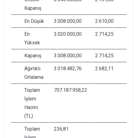
Kapanış
En Düşük
3.008.000,00
2.610,00
En
3.020.000,00
2.714,25
Yüksek
Kapanış
3.008.000,00
2.714,25
Ağırlıklı
3.018.482,76
2.682,11
Ortalama
Toplam
707.187.958,22
İşlem
Hacmi
(TL)
Toplam
236,81
İşlem