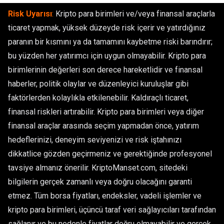
Risk Uyarısı
:
Kripto para birimleri ve/veya finansal araçlarla
ticaret yapmak, yüksek düzeyde risk içerir ve yatırdığınız
paranın bir kısmını ya da tamamını kaybetme riski barındırır;
bu yüzden her yatırımcı için uygun olmayabilir. Kripto para
birimlerinin değerleri son derece hareketlidir ve finansal
haberler, politik olaylar ve düzenleyici kuruluşlar gibi
faktörlerden kolaylıkla etkilenebilir. Kaldıraçlı ticaret,
finansal riskleri artırabilir. Kripto para birimleri veya diğer
finansal araçlar arasında seçim yapmadan önce, yatırım
hedeflerinizi, deneyim seviyenizi ve risk iştahınızı
dikkatlice gözden geçirmeniz ve gerektiğinde profesyonel
tavsiye almanız önerilir. KriptoManset.com, sitedeki
bilgilerin gerçek zamanlı veya doğru olacağını garanti
etmez. Tüm borsa fiyatları, endeksler, vadeli işlemler ve
kripto para birimleri, üçüncü taraf veri sağlayıcıları tarafından
sağlanır ve bu nedenle fiyatlar doğru olmayabilir ve gerçek