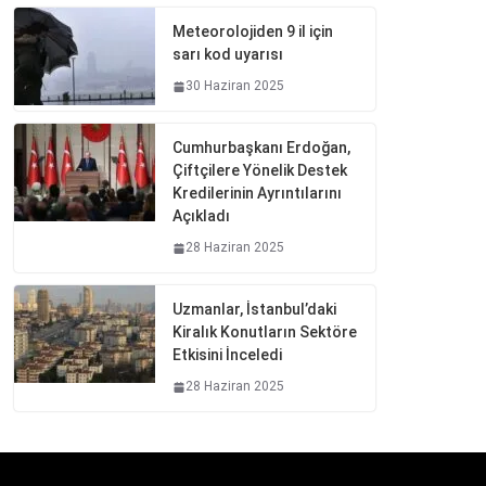
Meteorolojiden 9 il için
sarı kod uyarısı
30 Haziran 2025
Cumhurbaşkanı Erdoğan,
Çiftçilere Yönelik Destek
Kredilerinin Ayrıntılarını
Açıkladı
28 Haziran 2025
Uzmanlar, İstanbul’daki
Kiralık Konutların Sektöre
Etkisini İnceledi
28 Haziran 2025