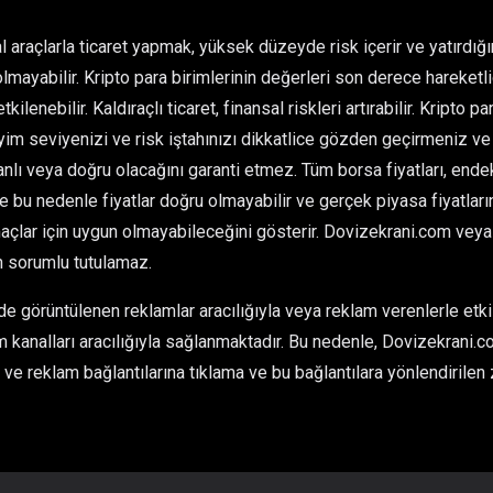
l araçlarla ticaret yapmak, yüksek düzeyde risk içerir ve yatırdı
olmayabilir. Kripto para birimlerinin değerleri son derece hareketlid
kilenebilir. Kaldıraçlı ticaret, finansal riskleri artırabilir. Kripto 
im seviyenizi ve risk iştahınızı dikkatlice gözden geçirmeniz ve 
ı veya doğru olacağını garanti etmez. Tüm borsa fiyatları, endeksl
ve bu nedenle fiyatlar doğru olmayabilir ve gerçek piyasa fiyatlarınd
çlar için uygun olmayabileceğini gösterir. Dovizekrani.com veya he
n sorumlu tutulamaz.
 görüntülenen reklamlar aracılığıyla veya reklam verenlerle etkil
 kanalları aracılığıyla sağlanmaktadır. Bu nedenle, Dovizekrani.co
ve reklam bağlantılarına tıklama ve bu bağlantılara yönlendirilen 