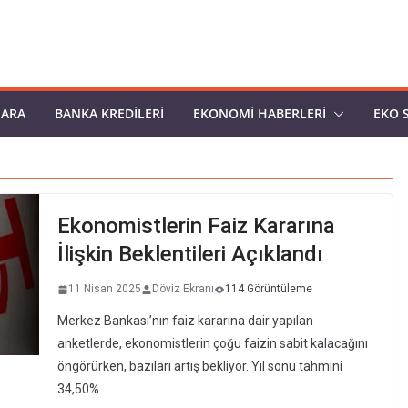
PARA
BANKA KREDILERI
EKONOMI HABERLERI
EKO 
Ekonomistlerin Faiz Kararına
İlişkin Beklentileri Açıklandı
11 Nisan 2025
Döviz Ekranı
114 Görüntüleme
Merkez Bankası’nın faiz kararına dair yapılan
anketlerde, ekonomistlerin çoğu faizin sabit kalacağını
öngörürken, bazıları artış bekliyor. Yıl sonu tahmini
34,50%.