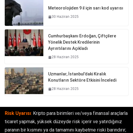
Meteorolojiden 9 il için sarı kod uyarısı
30 Haziran 2025
Cumhurbaşkanı Erdoğan, Çiftçilere
Yönelik Destek Kredilerinin
Ayrıntılarını Açıkladı
28 Haziran 2025
Uzmanlar, İstanbul’daki Kiralık
Konutların Sektöre Etkisini İnceledi
28 Haziran 2025
Risk Uyarısı
:
Kripto para birimleri ve/veya finansal araçlarla
ticaret yapmak, yüksek düzeyde risk içerir ve yatırdığınız
paranın bir kısmını ya da tamamını kaybetme riski barındırır;